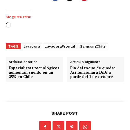
Me gusta esto:
C
a
r
g
TAGS
lavadora
LavadoraFrontal
SamsungChile
a
n
Artículo anterior
Artículo siguiente
d
Especialistas tecnológicos
Fin del toque de queda:
aumentan sueldo en un
Así funcionará DiDi a
o
25% en Chile
partir del 1 de octubre
.
.
.
SHARE POST: