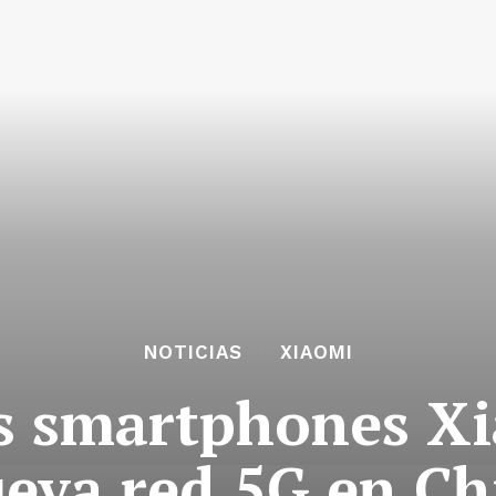
NOTICIAS
XIAOMI
os smartphones Xi
eva red 5G en Ch