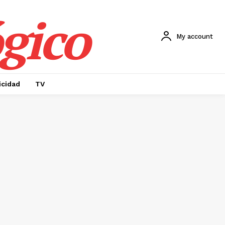
gico
My account
icidad
TV