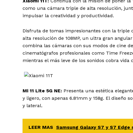
Xiaomi 11T:
Continúa con la misión de poner la 
como una cámara triple de alta resolución, jun
impulsar la creatividad y productividad.
Disfruta de tomas impresionantes con la triple
alta resolución de 108MP, un ultra gran angula
combina las cámaras con sus modos de cine de IA
cinematógrafos profesionales como Time Freeze
mientras el más leve de los sonidos cobra vida
Mi 11 Lite 5G NE:
Presenta una estética elegante
y ligero, con apenas 6.81mm y 158g. El diseño s
y lateral.
LEER MAS
Samsung Galaxy S7 y S7 Edge 