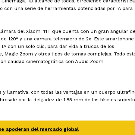
“Cinemagia” al alcance de todos, ofreciendo característic
to con una serie de herramientas potenciadas por IA para
 cámara del Xiaomi 11T que cuenta con un gran angular d
r de 120° y una cámara telemacro de 2x. Este smartphone
 con un solo clic, para dar vida a trucos de los
, Magic Zoom y otros tipos de tomas complejas. Todo est
 con calidad cinematográfica con Audio Zoom.
 y llamativa, con todas las ventajas en un cuerpo ultrafin
obresale por la delgadez de 1.88 mm de los biseles superio
se apoderan del mercado global