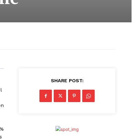
SHARE POST:
l
en
0%
s