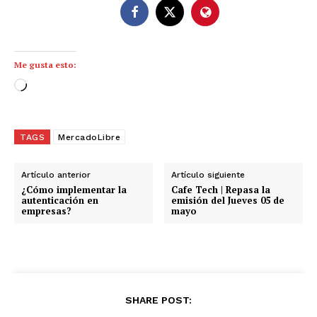
Me gusta esto:
C
a
r
g
TAGS
MercadoLibre
a
n
Artículo anterior
Artículo siguiente
d
¿Cómo implementar la
Cafe Tech | Repasa la
autenticación en
emisión del Jueves 05 de
o
empresas?
mayo
.
.
.
SHARE POST: