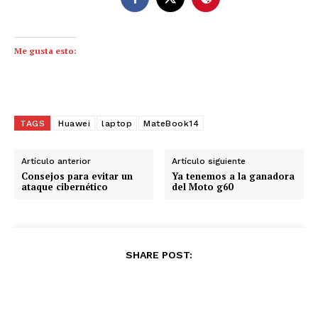
Me gusta esto:
TAGS
Huawei
laptop
MateBook14
Artículo anterior
Artículo siguiente
HUAWEI MateBook 14
Consejos para evitar un
Ya tenemos a la ganadora
ataque cibernético
del Moto g60
SHARE POST: