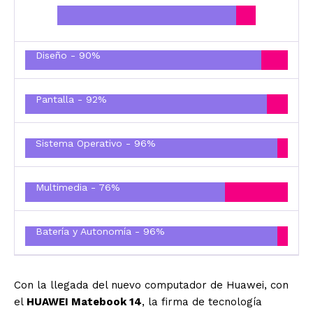
Diseño -
90%
Pantalla -
92%
Sistema Operativo -
96%
Multimedia -
76%
Batería y Autonomía -
96%
Con la llegada del nuevo computador de Huawei, con
el
HUAWEI Matebook 14
, la firma de tecnología