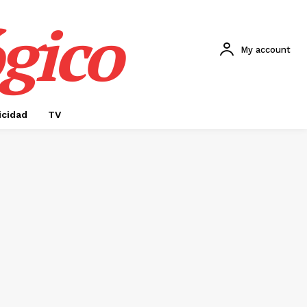
gico
My account
icidad
TV