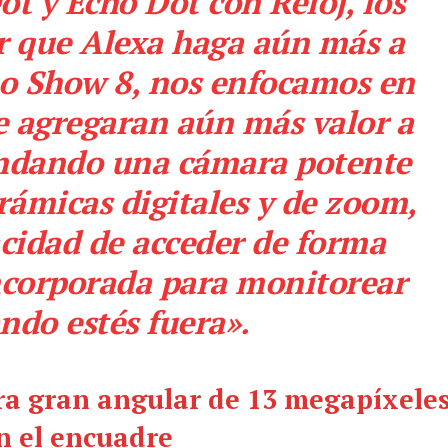
t y Echo Dot con Reloj, los
r que Alexa haga aún más a
ho Show 8, nos enfocamos en
e agregaran aún más valor a
rindando una cámara potente
ámicas digitales y de zoom,
cidad de acceder de forma
ncorporada para monitorear
ando estés fuera».
a gran angular de 13 megapíxele
n el encuadre