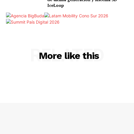
IceLoop
RELATED
More like this