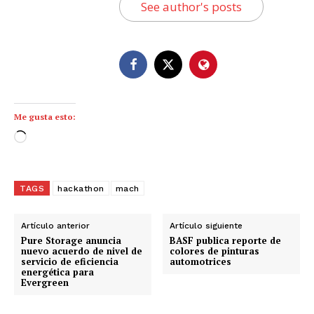
See author's posts
Me gusta esto:
C
a
r
g
TAGS
hackathon
mach
a
n
Artículo anterior
Artículo siguiente
d
Pure Storage anuncia
BASF publica reporte de
nuevo acuerdo de nivel de
colores de pinturas
o
servicio de eficiencia
automotrices
energética para
.
Evergreen
.
.