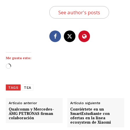
See author's posts
Me gusta esto:
C
a
r
g
TAGS
TEA
a
n
Artículo anterior
Artículo siguiente
d
Qualcomm y Mercedes-
Conviértete en un
AMG PETRONAS firman
SmartEstudiante con
o
colaboración
ofertas en la línea
ecosystem de Xiaomi
.
.