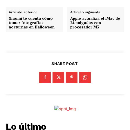
a
n
Artículo anterior
Artículo siguiente
d
Xiaomi te cuenta cómo
Apple actualiza el iMac de
tomar fotografías
24 pulgadas con
o
nocturnas en Halloween
procesador M3
.
.
.
SHARE POST:
Lo último