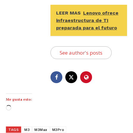
LEER MAS
Lenovo ofrece
infraestructura de TI
preparada para el futuro
See author's posts
Me gusta esto:
C
a
r
g
TAGS
M3
M3Max
M3Pro