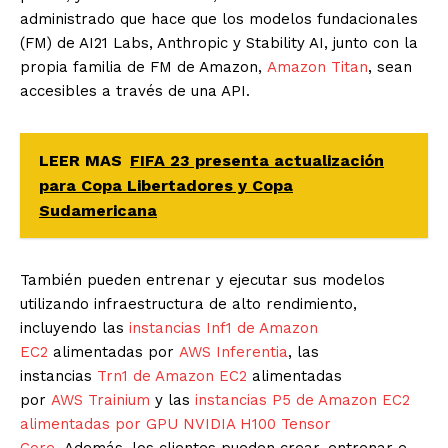
administrado que hace que los modelos fundacionales
(FM) de AI21 Labs, Anthropic y Stability AI, junto con la
propia familia de FM de Amazon,
Amazon Titan
, sean
accesibles a través de una API.
LEER MAS
FIFA 23 presenta actualización
para Copa Libertadores y Copa
Sudamericana
También pueden entrenar y ejecutar sus modelos
utilizando infraestructura de alto rendimiento,
incluyendo las
instancias Inf1 de Amazon
EC2
alimentadas por
AWS
Inferentia
, las
instancias
Trn1 de Amazon EC2
alimentadas
por
AWS
Trainium
y las
instancias P5 de Amazon EC2
alimentadas por GPU NVIDIA H100 Tensor
Core.
Además, los clientes pueden crear, entrenar e