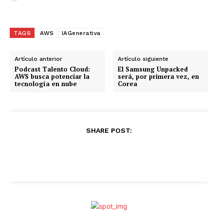
a
r
g
TAGS
AWS
IAGenerativa
a
n
Artículo anterior
Artículo siguiente
d
Podcast Talento Cloud:
El Samsung Unpacked
AWS busca potenciar la
será, por primera vez, en
o
tecnología en nube
Corea
.
.
.
SHARE POST: