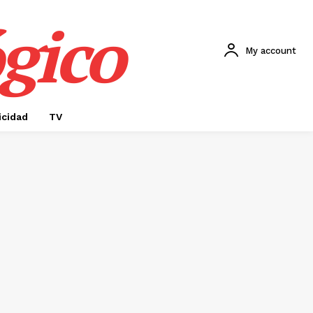
gico
My account
icidad
TV