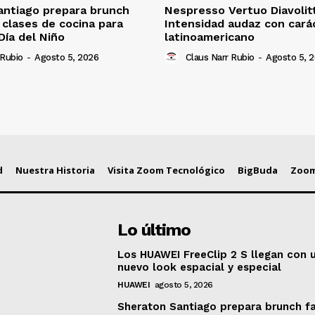
antiago prepara brunch
Nespresso Vertuo Diavolit
n clases de cocina para
Intensidad audaz con cará
Día del Niño
latinoamericano
 Rubio
-
Agosto 5, 2026
Claus Narr Rubio
-
Agosto 5, 
d
Nuestra Historia
Visita Zoom Tecnológico
BigBuda
Zoom
Lo último
Los HUAWEI FreeClip 2 S llegan con 
nuevo look espacial y especial
HUAWEI
agosto 5, 2026
Sheraton Santiago prepara brunch fa