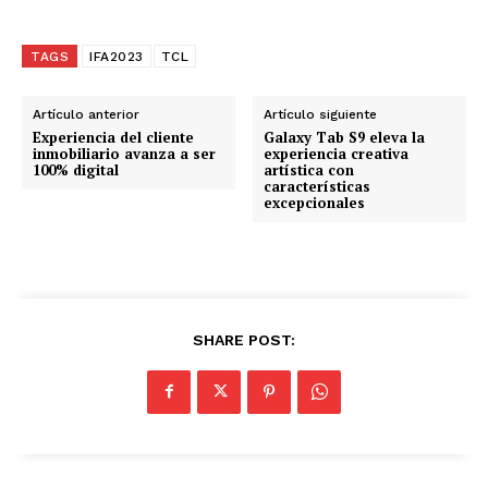
a
r
g
TAGS
IFA2023
TCL
a
n
Artículo anterior
Artículo siguiente
d
Experiencia del cliente
Galaxy Tab S9 eleva la
inmobiliario avanza a ser
experiencia creativa
o
100% digital
artística con
características
.
excepcionales
.
.
SHARE POST: