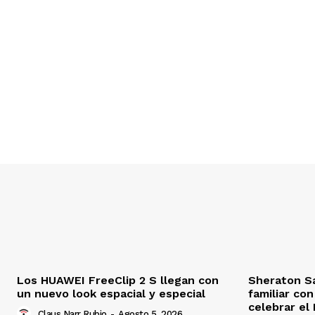
Los HUAWEI FreeClip 2 S llegan con
Sheraton S
un nuevo look espacial y especial
familiar co
celebrar el 
Claus Narr Rubio
-
Agosto 5, 2026