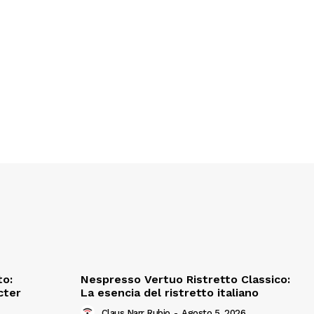
to:
Nespresso Vertuo Ristretto Classico:
cter
La esencia del ristretto italiano
Claus Narr Rubio
-
Agosto 5, 2026