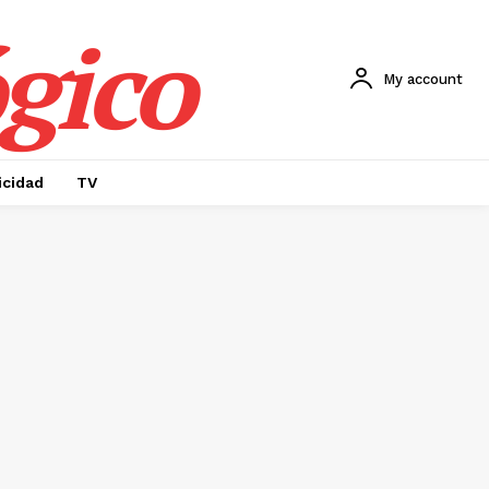
gico
My account
icidad
TV