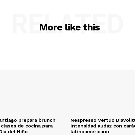
RELATED
More like this
antiago prepara brunch
Nespresso Vertuo Diavolit
n clases de cocina para
Intensidad audaz con cará
Día del Niño
latinoamericano