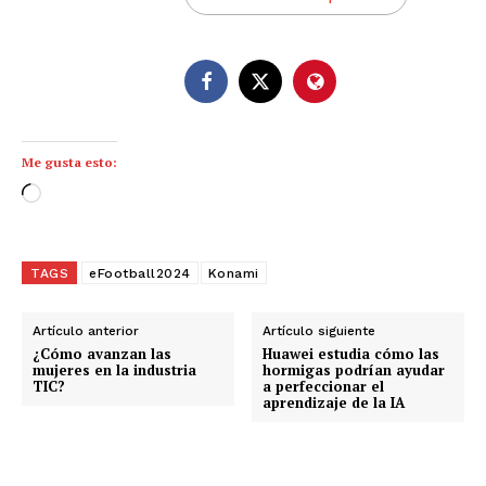
Me gusta esto:
C
a
r
g
TAGS
eFootball2024
Konami
a
n
Artículo anterior
Artículo siguiente
d
¿Cómo avanzan las
Huawei estudia cómo las
mujeres en la industria
hormigas podrían ayudar
o
TIC?
a perfeccionar el
aprendizaje de la IA
.
.
.