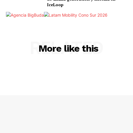
IceLoop
RELATED
More like this