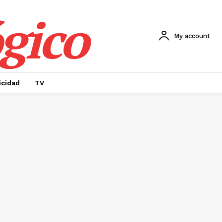
gico
My account
icidad
TV