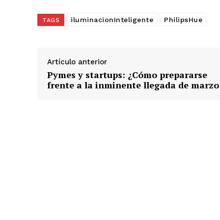
r
iluminacionInteligente
PhilipsHue
TAGS
g
a
n
d
Artículo anterior
o
Pymes y startups: ¿Cómo prepararse
.
frente a la inminente llegada de marzo
.
.