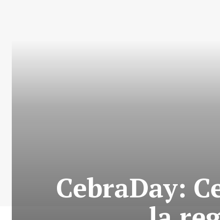
CebraDay: Ce
la re