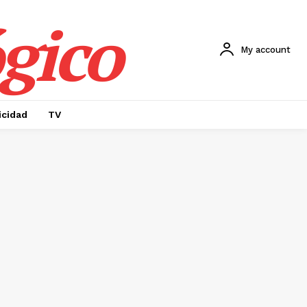
gico
My account
icidad
TV