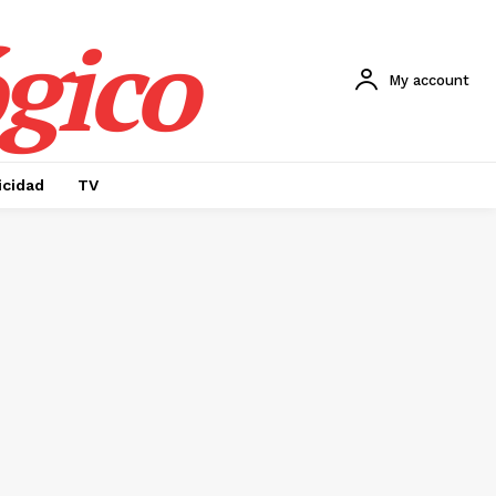
gico
My account
icidad
TV