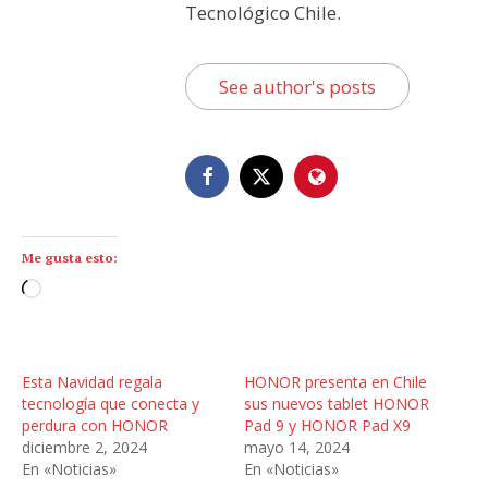
Tecnológico Chile.
See author's posts
Me gusta esto:
C
a
r
g
Esta Navidad regala
HONOR presenta en Chile
a
tecnología que conecta y
sus nuevos tablet HONOR
n
perdura con HONOR
Pad 9 y HONOR Pad X9
diciembre 2, 2024
mayo 14, 2024
d
En «Noticias»
En «Noticias»
o