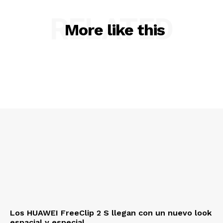
RELATED
More like this
Los HUAWEI FreeClip 2 S llegan con un nuevo look
espacial y especial