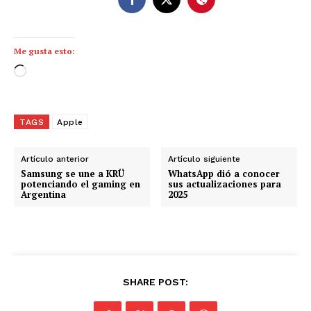
Me gusta esto:
C
a
r
g
TAGS
Apple
a
n
Artículo anterior
Artículo siguiente
d
Samsung se une a KRÜ
WhatsApp dió a conocer
potenciando el gaming en
sus actualizaciones para
o
Argentina
2025
.
.
.
SHARE POST: