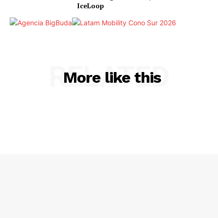
IceLoop
RELATED
More like this