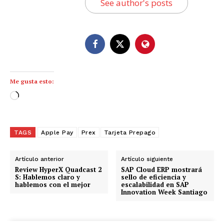
See author's posts
Me gusta esto:
C
a
r
g
TAGS
Apple Pay
Prex
Tarjeta Prepago
a
n
Artículo anterior
Artículo siguiente
d
Review HyperX Quadcast 2
SAP Cloud ERP mostrará
S: Hablemos claro y
sello de eficiencia y
o
hablemos con el mejor
escalabilidad en SAP
Innovation Week Santiago
.
.
.