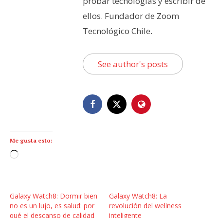
probar tecnologías y escribir de
ellos. Fundador de Zoom
Tecnológico Chile.
See author's posts
Me gusta esto:
C
a
r
g
Galaxy Watch8: Dormir bien
Galaxy Watch8: La
a
no es un lujo, es salud: por
revolución del wellness
n
qué el descanso de calidad
inteligente