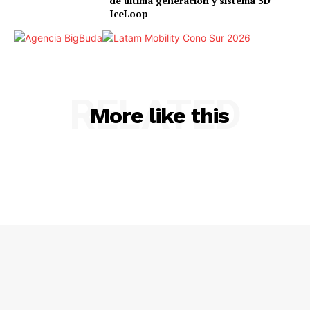
de última generación y sistema 3D
IceLoop
RELATED
More like this