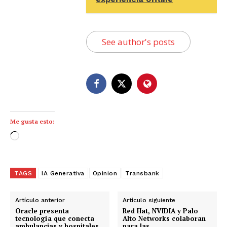
See author's posts
Me gusta esto:
C
a
r
g
TAGS
IA Generativa
Opinion
Transbank
a
n
Artículo anterior
Artículo siguiente
d
Oracle presenta
Red Hat, NVIDIA y Palo
tecnología que conecta
Alto Networks colaboran
o
ambulancias y hospitales
para las