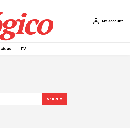
gico
My account
icidad
TV
SEARCH