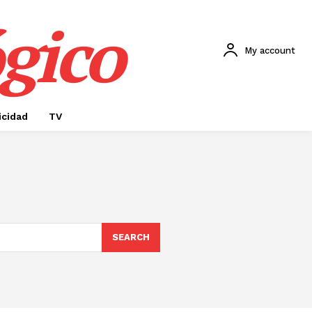
gico
My account
icidad
TV
SEARCH