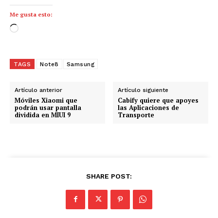
Me gusta esto:
C
a
r
g
TAGS
Note8
Samsung
a
n
Artículo anterior
Artículo siguiente
d
Móviles Xiaomi que
Cabify quiere que apoyes
podrán usar pantalla
las Aplicaciones de
o
dividida en MIUI 9
Transporte
.
.
.
SHARE POST: