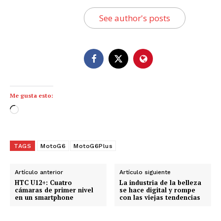
See author's posts
Me gusta esto:
C
a
r
g
TAGS
MotoG6
MotoG6Plus
a
n
Artículo anterior
Artículo siguiente
d
HTC U12+: Cuatro
La industria de la belleza
cámaras de primer nivel
se hace digital y rompe
o
en un smartphone
con las viejas tendencias
.
.