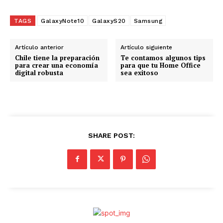
r
g
TAGS
GalaxyNote10
GalaxyS20
Samsung
a
n
Artículo anterior
Artículo siguiente
d
Chile tiene la preparación
Te contamos algunos tips
para crear una economía
para que tu Home Office
o
digital robusta
sea exitoso
.
.
.
SHARE POST: