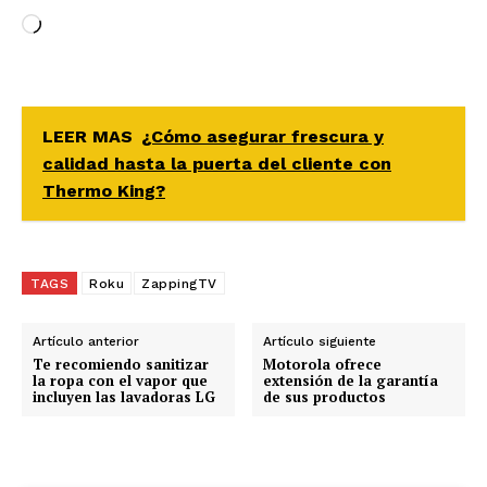
C
a
r
g
a
LEER MAS
¿Cómo asegurar frescura y
n
calidad hasta la puerta del cliente con
d
Thermo King?
o
.
.
TAGS
Roku
ZappingTV
.
Artículo anterior
Artículo siguiente
Te recomiendo sanitizar
Motorola ofrece
la ropa con el vapor que
extensión de la garantía
incluyen las lavadoras LG
de sus productos