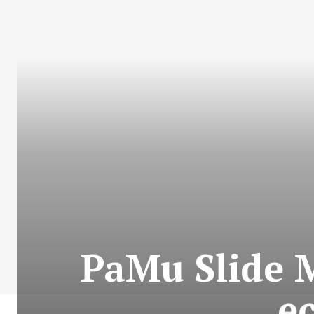
PaMu Slide M
e