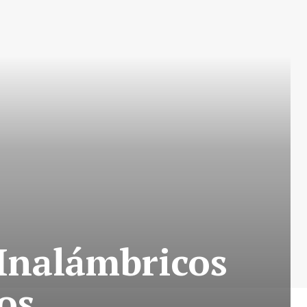
 Inalámbricos
os