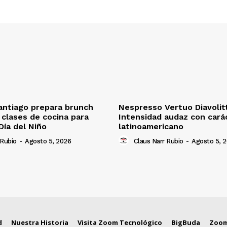
antiago prepara brunch
Nespresso Vertuo Diavolit
n clases de cocina para
Intensidad audaz con cará
Día del Niño
latinoamericano
 Rubio
-
Agosto 5, 2026
Claus Narr Rubio
-
Agosto 5, 
d
Nuestra Historia
Visita Zoom Tecnológico
BigBuda
Zoom