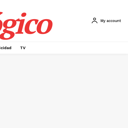
gico
My account
icidad
TV