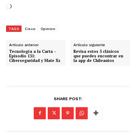
C
a
r
g
TAGS
Cisco
Opinion
a
n
Artículo anterior
Artículo siguiente
d
Tecnología a la Carta –
Revisa estos 5 clásicos
Episodio 131:
que puedes encontrar en
o
Ciberseguridad y Mate Xs
la app de Chileautos
.
.
.
SHARE POST: