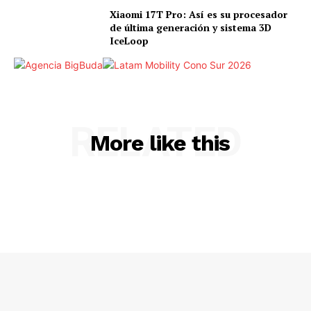
Xiaomi 17T Pro: Así es su procesador
de última generación y sistema 3D
IceLoop
RELATED
More like this