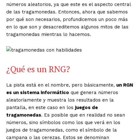
números aleatorios, ya que este es el aspecto central
de las tragamonedas. Entonces, ahora que sabemos
por qué son necesarios, profundicemos un poco más
en lo que son y desacreditemos algunos mitos de las
tragamonedas mientras lo hacemos.
¿Qué es un RNG?
La pista está en el nombre, pero básicamente,
un RGN
es un sistema informático
que genera números
aleatoriamente y muestra los resultados en la
pantalla, en este caso en los
juegos de
tragamonedas
. Es posible que en realidad no sean
números, sino símbolos como los que verá en los
juegos de tragamonedas, como el símbolo de la
campana o las cerezas. Estos se denominan