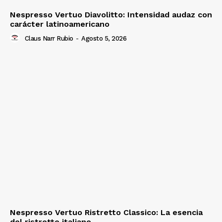
Nespresso Vertuo Diavolitto: Intensidad audaz con
carácter latinoamericano
Claus Narr Rubio
-
Agosto 5, 2026
Nespresso Vertuo Ristretto Classico: La esencia
del ristretto italiano