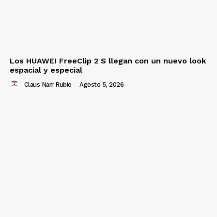
Los HUAWEI FreeClip 2 S llegan con un nuevo look
espacial y especial
Claus Narr Rubio
-
Agosto 5, 2026