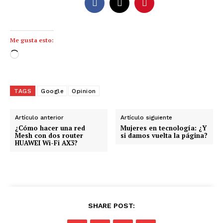
Me gusta esto:
C
a
r
g
TAGS
Google
Opinion
a
n
Artículo anterior
Artículo siguiente
d
¿Cómo hacer una red
Mujeres en tecnología: ¿Y
Mesh con dos router
si damos vuelta la página?
o
HUAWEI Wi-Fi AX3?
.
.
.
SHARE POST: