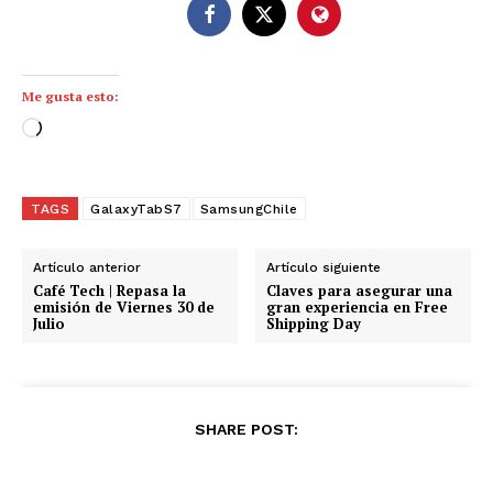
Me gusta esto:
C
a
r
g
TAGS
GalaxyTabS7
SamsungChile
a
n
Artículo anterior
Artículo siguiente
d
Café Tech | Repasa la
Claves para asegurar una
emisión de Viernes 30 de
gran experiencia en Free
o
Julio
Shipping Day
.
.
.
SHARE POST: