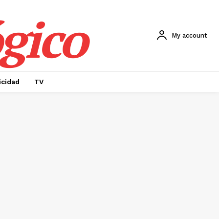
gico
My account
icidad
TV