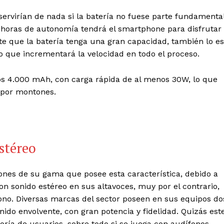
ervirían de nada si la batería no fuese parte fundamenta
 horas de autonomía tendrá el smartphone para disfrutar
nte que la batería tenga una gran capacidad, también lo es
o que incrementará la velocidad en todo el proceso.
os 4.000 mAh, con carga rápida de al menos 30W, lo que
n por montones.
stéreo
nes de su gama que posee esta característica, debido a
n sonido estéreo en sus altavoces, muy por el contrario,
ono. Diversas marcas del sector poseen en sus equipos do
nido envolvente, con gran potencia y fidelidad. Quizás est
oría de usuarios, sobre todo si se juega con audífonos,