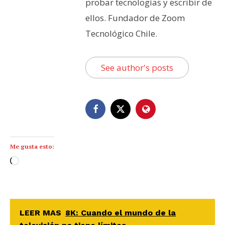
probar tecnologías y escribir de
ellos. Fundador de Zoom
Tecnológico Chile.
See author's posts
Me gusta esto:
C
a
r
g
a
LEER MAS
8K: Cuando el mundo de la
n