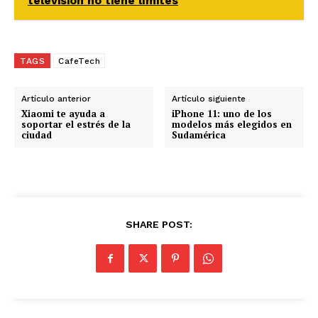
televisión no tiene límites
d
o
.
TAGS
CafeTech
.
.
Artículo anterior
Artículo siguiente
Xiaomi te ayuda a
iPhone 11: uno de los
soportar el estrés de la
modelos más elegidos en
ciudad
Sudamérica
SHARE POST: