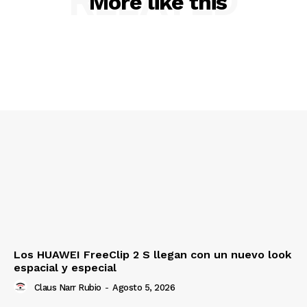
RELATED
More like this
Los HUAWEI FreeClip 2 S llegan con un nuevo look
espacial y especial
Claus Narr Rubio
-
Agosto 5, 2026