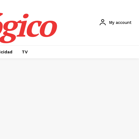
gico
My account
icidad
TV