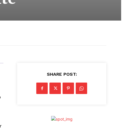
SHARE POST:
o
r