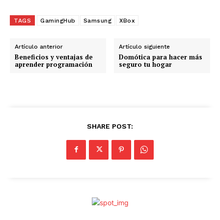
r
g
TAGS
GamingHub
Samsung
XBox
a
n
Artículo anterior
Artículo siguiente
d
Beneficios y ventajas de
Domótica para hacer más
aprender programación
seguro tu hogar
o
.
.
.
SHARE POST: