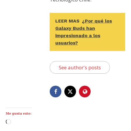
LEER MAS
¿Por qué los
Galaxy Buds han
impresionado a los
usuarios?
See author's posts
Me gusta esto:
C
a