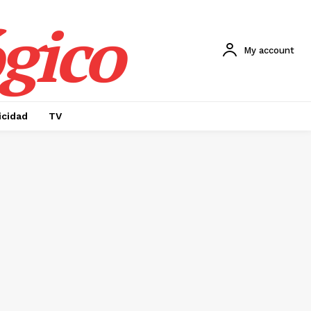
gico
My account
icidad
TV