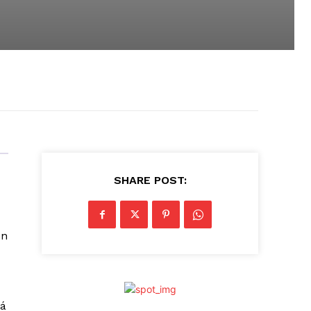
SHARE POST:
ón
rá