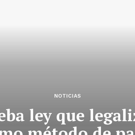
NOTICIAS
eba ley que legali
mo método de p