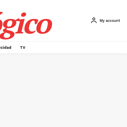
gico
My account
icidad
TV