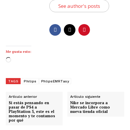
See author's posts
Me gusta esto:
C
a
r
g
TAGS
Philips
PhlipsEMRTasy
a
n
Artículo anterior
Artículo siguiente
d
Si estás pensando en
Nike se incorpora a
pasar de PS4 a
Mercado Libre como
o
PlayStation 5, este es el
nueva tienda oficial
momento y te contamos
.
por qué
.
.