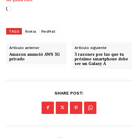
C
a
r
g
TAGS
Nokia
RedHat
a
n
Artículo anterior
Artículo siguiente
d
Amazon anunció AWS 5G
3 razones por las que tu
privado
próximo smartphone debe
o
ser un Galaxy A
.
.
.
SHARE POST: