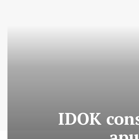
IDOK cons
apu