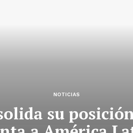
NOTICIAS
olida su posición
nta a América La