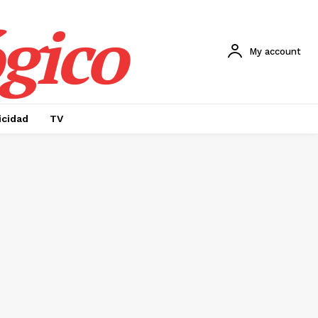
gico
My account
icidad
TV