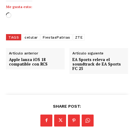
Me gusta esto:
C
a
r
g
TAGS
celular
FiestasPatrias
ZTE
a
n
Artículo anterior
Artículo siguiente
d
Apple lanza iOS 18
EA Sports releva el
compatible con RCS
soundtrack de EA Sports
o
FC 25
.
.
.
SHARE POST: