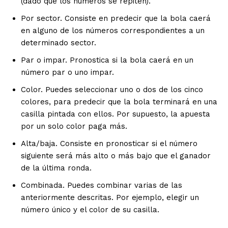
(dado que los números se repiten).
Por sector. Consiste en predecir que la bola caerá
en alguno de los números correspondientes a un
determinado sector.
Par o impar. Pronostica si la bola caerá en un
número par o uno impar.
Color. Puedes seleccionar uno o dos de los cinco
colores, para predecir que la bola terminará en una
casilla pintada con ellos. Por supuesto, la apuesta
por un solo color paga más.
Alta/baja. Consiste en pronosticar si el número
siguiente será más alto o más bajo que el ganador
de la última ronda.
Combinada. Puedes combinar varias de las
anteriormente descritas. Por ejemplo, elegir un
número único y el color de su casilla.