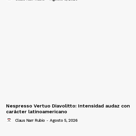
Nespresso Vertuo Diavolitto: Intensidad audaz con
carácter latinoamericano
Claus Narr Rubio
-
Agosto 5, 2026