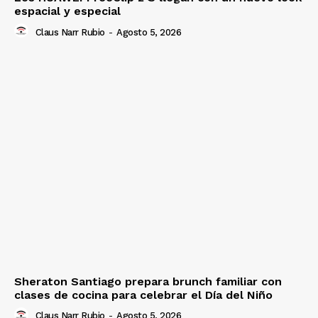
espacial y especial
Claus Narr Rubio
-
Agosto 5, 2026
Sheraton Santiago prepara brunch familiar con
clases de cocina para celebrar el Día del Niño
Claus Narr Rubio
-
Agosto 5, 2026