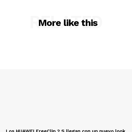
RELATED
More like this
Los HUAWEI FreeClip 2 S llegan con un nuevo look