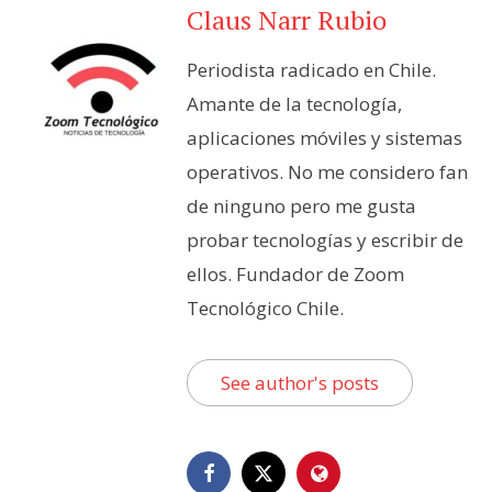
Claus Narr Rubio
Periodista radicado en Chile.
Amante de la tecnología,
aplicaciones móviles y sistemas
operativos. No me considero fan
de ninguno pero me gusta
probar tecnologías y escribir de
ellos. Fundador de Zoom
Tecnológico Chile.
See author's posts