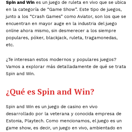
Spin and Win
es un juego de ruleta en vivo que se ubica
en la categoría de “Game Show”. Este tipo de juegos,
junto a los “Crash Games” como Aviator, son los que se
encuentran en mayor auge en la industria del juego
online ahora mismo, sin desmerecer a los siempre
populares, póker, blackjack, ruleta, tragamonedas,
etc.
¿Te interesan estos modernos y populares juegos?
Vamos a explorar más detalladamente de qué se trata
Spin and Win.
¿Qué es Spin and Win?
Spin and Win es un juego de casino en vivo
desarrollado por la veterana y conocida empresa de
Estonia, Playtech. Como mencionamos, el juego es un
game show, es decir, un juego en vivo, ambientado en