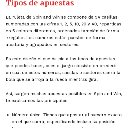
Tipos de apuestas
La ruleta de Spin and Win se compone de 54 casillas
numeradas con las cifras 1, 2, 5, 10, 20 y 40, repartidas
en 5 colores diferentes, ordenados también de forma
irregular. Los números están puestos de forma
aleatoria y agrupados en sectores.
Es este diseño el que da pie a los tipos de apuestas
que puedes hacer, pues el juego consiste en predecir
en cuál de estos números, casillas o sectores caerá la
bola que se arroja a la rueda mientras gira.
Así, surgen muchas apuestas posibles en Spin and Win,
te explicamos las principales:
Número único. Tienes que apostar al número exacto
en el que caerá, especificando incluso su posición