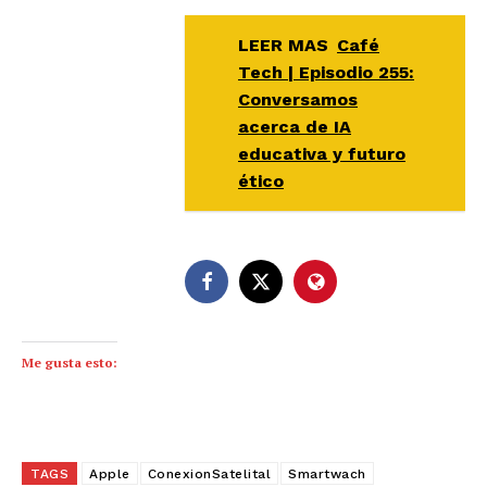
LEER MAS
Café
Tech | Episodio 255:
Conversamos
acerca de IA
educativa y futuro
ético
Me gusta esto:
TAGS
Apple
ConexionSatelital
Smartwach