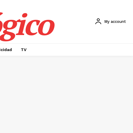
gico
My account
icidad
TV