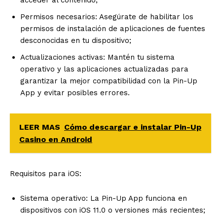
Permisos necesarios: Asegúrate de habilitar los
permisos de instalación de aplicaciones de fuentes
desconocidas en tu dispositivo;
Actualizaciones activas: Mantén tu sistema
operativo y las aplicaciones actualizadas para
garantizar la mejor compatibilidad con la Pin-Up
App y evitar posibles errores.
LEER MAS
Cómo descargar e instalar Pin-Up
Casino en Android
Requisitos para iOS:
Sistema operativo: La Pin-Up App funciona en
dispositivos con iOS 11.0 o versiones más recientes;