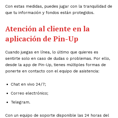
Con estas medidas, puedes jugar con la tranquilidad de
que tu información y fondos están protegidos.
Atención al cliente en la
aplicación de Pin-Up
Cuando juegas en línea, lo último que quieres es
sentirte solo en caso de dudas o problemas. Por ello,
desde la app de Pin-Up, tienes múltiples formas de
ponerte en contacto con el equipo de asistencia:
Chat en vivo 24/7;
Correo electrónico;
Telegram.
Con un equipo de soporte disponible las 24 horas del