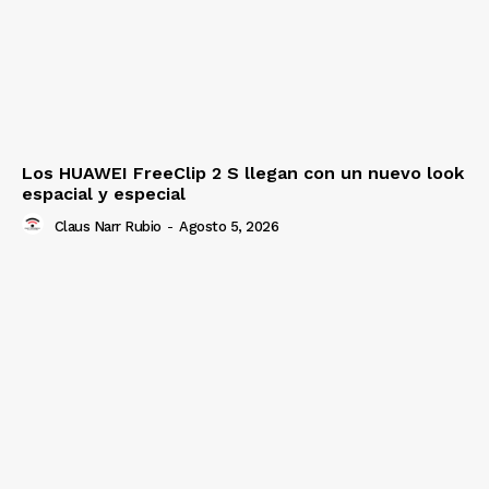
Los HUAWEI FreeClip 2 S llegan con un nuevo look
espacial y especial
Claus Narr Rubio
-
Agosto 5, 2026