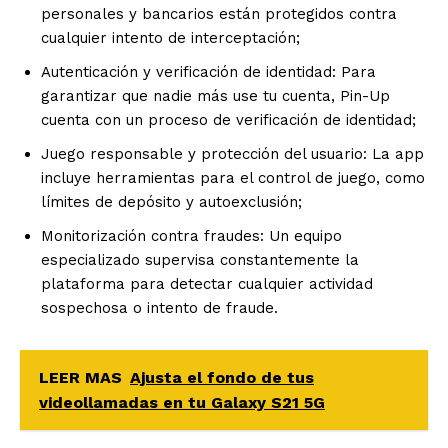
personales y bancarios están protegidos contra
cualquier intento de interceptación;
Autenticación y verificación de identidad: Para
garantizar que nadie más use tu cuenta, Pin-Up
cuenta con un proceso de verificación de identidad;
Juego responsable y protección del usuario: La app
incluye herramientas para el control de juego, como
límites de depósito y autoexclusión;
Monitorización contra fraudes: Un equipo
especializado supervisa constantemente la
plataforma para detectar cualquier actividad
sospechosa o intento de fraude.
LEER MAS
Ajusta el fondo de tus
videollamadas en tu Galaxy S21 5G