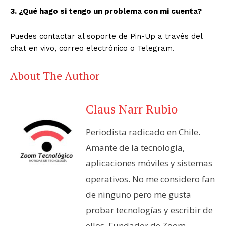
3. ¿Qué hago si tengo un problema con mi cuenta?
Puedes contactar al soporte de Pin-Up a través del
chat en vivo, correo electrónico o Telegram.
About The Author
Claus Narr Rubio
Periodista radicado en Chile.
Amante de la tecnología,
aplicaciones móviles y sistemas
operativos. No me considero fan
de ninguno pero me gusta
probar tecnologías y escribir de
ellos. Fundador de Zoom