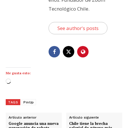
Tecnológico Chile.
See author's posts
Me gusta esto:
C
a
r
g
TAGS
PinUp
a
n
Artículo anterior
Artículo siguiente
d
Google anuncia una nueva
Chile tiene la brecha
generación de robots
salarial de género más