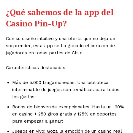
¿Qué sabemos de la app del
Casino Pin-Up?
Con su diseño intuitivo y una oferta que no deja de
sorprender, esta app se ha ganado el corazón de
jugadores en todas partes de Chile.
Características destacadas:
Más de 5.000 tragamonedas: Una biblioteca
interminable de juegos con temáticas para todos
los gustos;
Bonos de bienvenida excepcionales: Hasta un 120%
en casino + 250 giros gratis y 125% en deportes
para empezar a ganar;
Juegos en vivo: Goza la emoción de un casino real