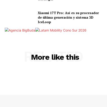
Xiaomi 17T Pro: Así es su procesador
de última generación y sistema 3D
IceLoop
RELATED
More like this