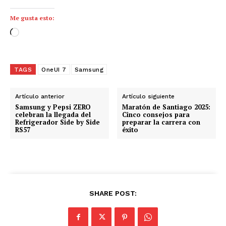
Me gusta esto:
C
a
r
g
TAGS
OneUI 7
Samsung
a
n
Artículo anterior
Artículo siguiente
d
Samsung y Pepsi ZERO
Maratón de Santiago 2025:
celebran la llegada del
Cinco consejos para
o
Refrigerador Side by Side
preparar la carrera con
RS57
éxito
.
.
.
SHARE POST: