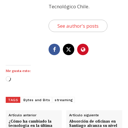
Tecnológico Chile.
See author's posts
Me gusta esto:
C
a
r
g
TAGS
Bytes and Bits
streaming
a
n
Artículo anterior
Artículo siguiente
d
¿Cómo ha cambiado la
Absorción de oficinas en
tecnología en la última
Santiago alcanza su nivel
o