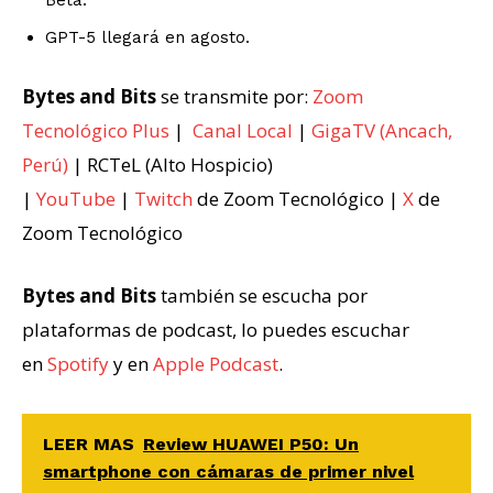
Beta.
GPT-5 llegará en agosto.
Bytes and Bits
se transmite por:
Zoom
Tecnológico Plus
|
Canal Local
|
GigaTV (Ancach,
Perú)
| RCTeL (Alto Hospicio)
|
YouTube
|
Twitch
de Zoom Tecnológico |
X
de
Zoom Tecnológico
Bytes and Bits
también se escucha por
plataformas de podcast, lo puedes escuchar
en
Spotify
y en
Apple Podcast
.
LEER MAS
Review HUAWEI P50: Un
smartphone con cámaras de primer nivel