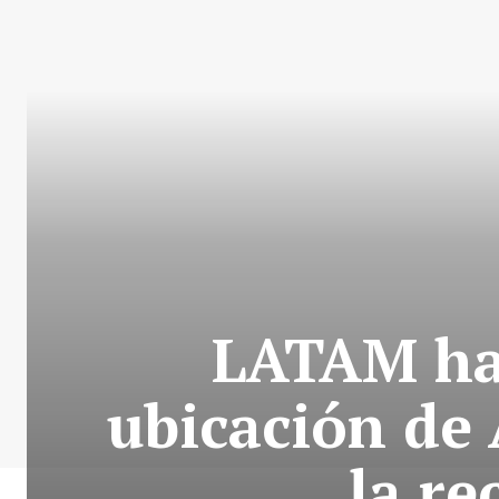
LATAM hab
ubicación de 
la re