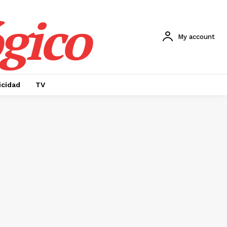
gico
My account
icidad
TV