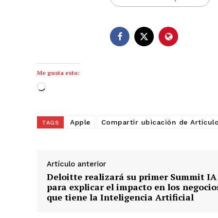
Me gusta esto:
C
a
r
Apple
Compartir ubicación de Artícul
TAGS
g
a
n
d
Artículo anterior
o
Deloitte realizará su primer Summit IA
.
para explicar el impacto en los negocio
que tiene la Inteligencia Artificial
.
.